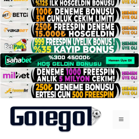
İçeriğe
atla
Menü