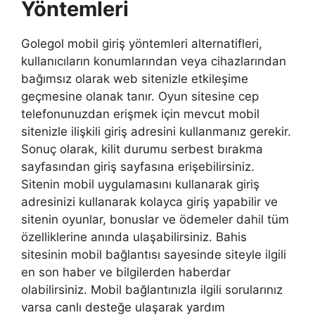
Yöntemleri
Golegol mobil giriş yöntemleri alternatifleri,
kullanıcıların konumlarından veya cihazlarından
bağımsız olarak web sitenizle etkileşime
geçmesine olanak tanır. Oyun sitesine cep
telefonunuzdan erişmek için mevcut mobil
sitenizle ilişkili giriş adresini kullanmanız gerekir.
Sonuç olarak, kilit durumu serbest bırakma
sayfasından giriş sayfasına erişebilirsiniz.
Sitenin mobil uygulamasını kullanarak giriş
adresinizi kullanarak kolayca giriş yapabilir ve
sitenin oyunlar, bonuslar ve ödemeler dahil tüm
özelliklerine anında ulaşabilirsiniz. Bahis
sitesinin mobil bağlantısı sayesinde siteyle ilgili
en son haber ve bilgilerden haberdar
olabilirsiniz. Mobil bağlantınızla ilgili sorularınız
varsa canlı desteğe ulaşarak yardım