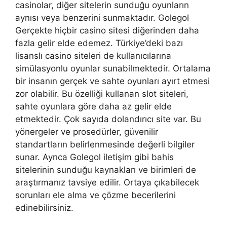
casinolar, diğer sitelerin sunduğu oyunların
aynısı veya benzerini sunmaktadır. Golegol
Gerçekte hiçbir casino sitesi diğerinden daha
fazla gelir elde edemez. Türkiye’deki bazı
lisanslı casino siteleri de kullanıcılarına
simülasyonlu oyunlar sunabilmektedir. Ortalama
bir insanın gerçek ve sahte oyunları ayırt etmesi
zor olabilir. Bu özelliği kullanan slot siteleri,
sahte oyunlara göre daha az gelir elde
etmektedir. Çok sayıda dolandırıcı site var. Bu
yönergeler ve prosedürler, güvenilir
standartların belirlenmesinde değerli bilgiler
sunar. Ayrıca Golegol iletişim gibi bahis
sitelerinin sunduğu kaynakları ve birimleri de
araştırmanız tavsiye edilir. Ortaya çıkabilecek
sorunları ele alma ve çözme becerilerini
edinebilirsiniz.