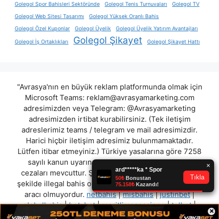
Golegol Spor Bahisleri Sektöründe
Golegol Tenis Turnuvaları
Golegol TV
Golegol Web Sitesi Tasarımı
Golegol Yüksek Oranlı Bahis
Golegol Özel Kuponlar
Golegol Üyelik
Golegol Üyelik Yatırım Avantajları
Golegol Şikayet
Golegol İş Ortaklıkları
Golegol Şikayet Hattı
"Avrasya'nın en büyük reklam platformunda olmak için
Microsoft Teams:
reklam@avrasyamarketing.com
adresimizden veya Telegram: @Avrasyamarketing
adresimizden irtibat kurabilirsiniz. (Tek iletişim
adreslerimiz teams / telegram ve mail adresimizdir.
Harici hiçbir iletişim adresimiz bulunmamaktadır.
Lütfen itibar etmeyiniz.) Türkiye yasalarına göre 7258
sayılı kanun uyarınca yasa dışı bahis oynamanın
cezaları mevcuttur. Şu an bulunduğunuz site hiç bir
şekilde illegal bahis oyunları oynatmıyor ve oynamaya
aracı olmuyordur.
netbahis
|
misbahis
|
justinbet
|
globalbahis
|
betxbet
|
meritlimancasinoo
|
tolbet
|
×
betzore
"