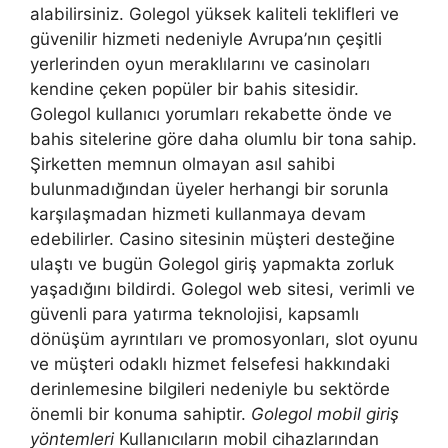
alabilirsiniz. Golegol yüksek kaliteli teklifleri ve
güvenilir hizmeti nedeniyle Avrupa’nın çeşitli
yerlerinden oyun meraklılarını ve casinoları
kendine çeken popüler bir bahis sitesidir.
Golegol kullanıcı yorumları rekabette önde ve
bahis sitelerine göre daha olumlu bir tona sahip.
Şirketten memnun olmayan asıl sahibi
bulunmadığından üyeler herhangi bir sorunla
karşılaşmadan hizmeti kullanmaya devam
edebilirler. Casino sitesinin müşteri desteğine
ulaştı ve bugün Golegol giriş yapmakta zorluk
yaşadığını bildirdi. Golegol web sitesi, verimli ve
güvenli para yatırma teknolojisi, kapsamlı
dönüşüm ayrıntıları ve promosyonları, slot oyunu
ve müşteri odaklı hizmet felsefesi hakkındaki
derinlemesine bilgileri nedeniyle bu sektörde
önemli bir konuma sahiptir.
Golegol mobil giriş
yöntemleri
Kullanıcıların mobil cihazlarından