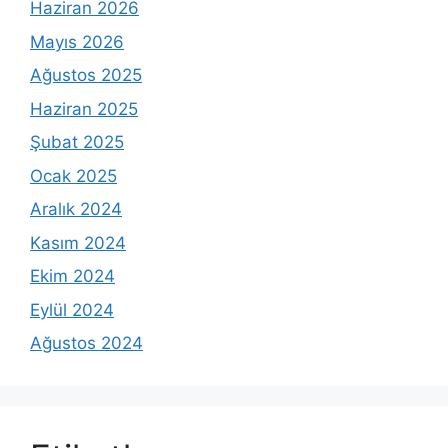
Haziran 2026
Mayıs 2026
Ağustos 2025
Haziran 2025
Şubat 2025
Ocak 2025
Aralık 2024
Kasım 2024
Ekim 2024
Eylül 2024
Ağustos 2024