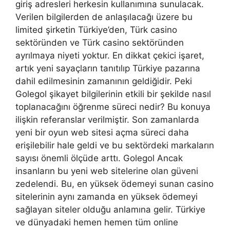
giriş adresleri herkesin kullanımına sunulacak.
Verilen bilgilerden de anlaşılacağı üzere bu
limited şirketin Türkiye’den, Türk casino
sektöründen ve Türk casino sektöründen
ayrılmaya niyeti yoktur. En dikkat çekici işaret,
artık yeni sayaçların tanıtılıp Türkiye pazarına
dahil edilmesinin zamanının geldiğidir. Peki
Golegol şikayet bilgilerinin etkili bir şekilde nasıl
toplanacağını öğrenme süreci nedir? Bu konuya
ilişkin referanslar verilmiştir. Son zamanlarda
yeni bir oyun web sitesi açma süreci daha
erişilebilir hale geldi ve bu sektördeki markaların
sayısı önemli ölçüde arttı. Golegol Ancak
insanların bu yeni web sitelerine olan güveni
zedelendi. Bu, en yüksek ödemeyi sunan casino
sitelerinin aynı zamanda en yüksek ödemeyi
sağlayan siteler olduğu anlamına gelir. Türkiye
ve dünyadaki hemen hemen tüm online