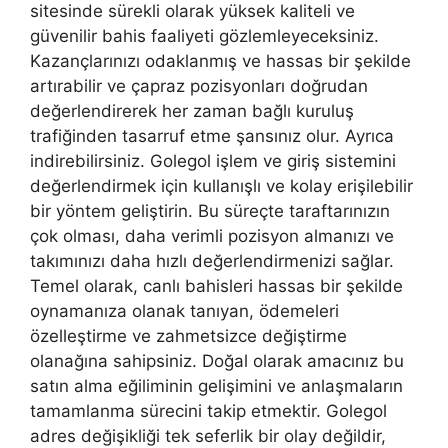
sitesinde sürekli olarak yüksek kaliteli ve
güvenilir bahis faaliyeti gözlemleyeceksiniz.
Kazançlarınızı odaklanmış ve hassas bir şekilde
artırabilir ve çapraz pozisyonları doğrudan
değerlendirerek her zaman bağlı kuruluş
trafiğinden tasarruf etme şansınız olur. Ayrıca
indirebilirsiniz. Golegol işlem ve giriş sistemini
değerlendirmek için kullanışlı ve kolay erişilebilir
bir yöntem geliştirin. Bu süreçte taraftarınızın
çok olması, daha verimli pozisyon almanızı ve
takımınızı daha hızlı değerlendirmenizi sağlar.
Temel olarak, canlı bahisleri hassas bir şekilde
oynamanıza olanak tanıyan, ödemeleri
özelleştirme ve zahmetsizce değiştirme
olanağına sahipsiniz. Doğal olarak amacınız bu
satın alma eğiliminin gelişimini ve anlaşmaların
tamamlanma sürecini takip etmektir. Golegol
adres değişikliği tek seferlik bir olay değildir,