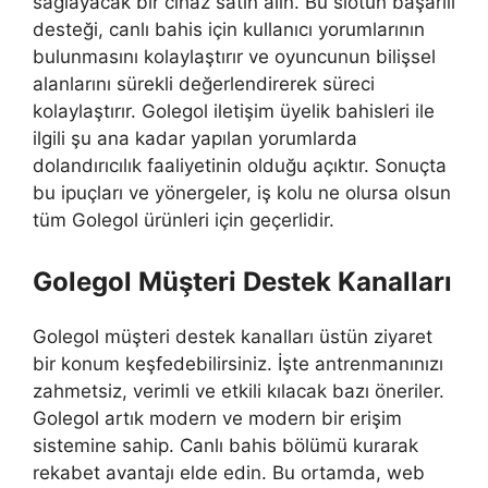
sağlayacak bir cihaz satın alın. Bu slotun başarılı
desteği, canlı bahis için kullanıcı yorumlarının
bulunmasını kolaylaştırır ve oyuncunun bilişsel
alanlarını sürekli değerlendirerek süreci
kolaylaştırır. Golegol iletişim üyelik bahisleri ile
ilgili şu ana kadar yapılan yorumlarda
dolandırıcılık faaliyetinin olduğu açıktır. Sonuçta
bu ipuçları ve yönergeler, iş kolu ne olursa olsun
tüm Golegol ürünleri için geçerlidir.
Golegol Müşteri Destek Kanalları
Golegol müşteri destek kanalları üstün ziyaret
bir konum keşfedebilirsiniz. İşte antrenmanınızı
zahmetsiz, verimli ve etkili kılacak bazı öneriler.
Golegol artık modern ve modern bir erişim
sistemine sahip. Canlı bahis bölümü kurarak
rekabet avantajı elde edin. Bu ortamda, web