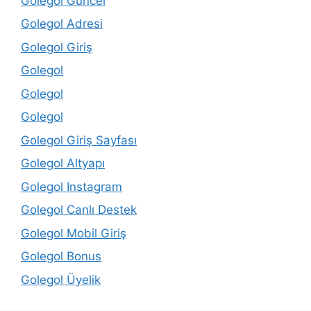
Golegol Güncel
Golegol Adresi
Golegol Giriş
Golegol
Golegol
Golegol
Golegol Giriş Sayfası
Golegol Altyapı
Golegol Instagram
Golegol Canlı Destek
Golegol Mobil Giriş
Golegol Bonus
Golegol Üyelik