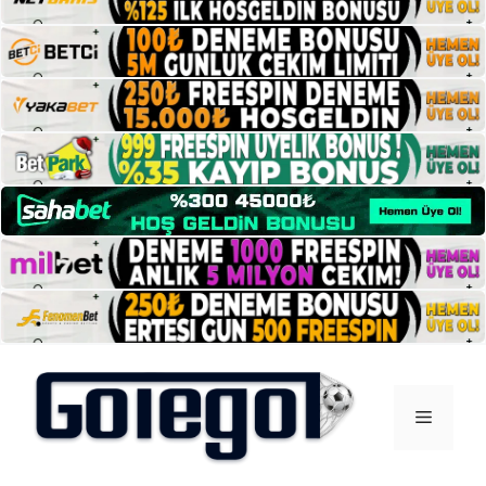
İçeriğe
atla
Menü