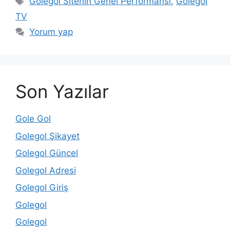
Golegol Sitenin Genel Performansı
,
Golegol
TV
Yorum yap
Son Yazılar
Gole Gol
Golegol Şikayet
Golegol Güncel
Golegol Adresi
Golegol Giriş
Golegol
Golegol