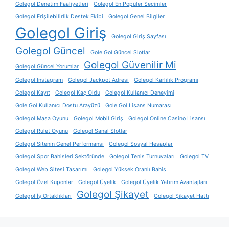
Golegol Denetim Faaliyetleri
Golegol En Popüler Seçimler
Golegol Erişilebilirlik Destek Ekibi
Golegol Genel Bilgiler
Golegol Giriş
Golegol Giriş Sayfası
Golegol Güncel
Gole Gol Güncel Slotlar
Golegol Güvenilir Mi
Golegol Güncel Yorumlar
Golegol Instagram
Golegol Jackpot Adresi
Golegol Karlılık Programı
Golegol Kayıt
Golegol Kaç Oldu
Golegol Kullanıcı Deneyimi
Gole Gol Kullanıcı Dostu Arayüzü
Gole Gol Lisans Numarası
Golegol Masa Oyunu
Golegol Mobil Giriş
Golegol Online Casino Lisansı
Golegol Rulet Oyunu
Golegol Sanal Slotlar
Golegol Sitenin Genel Performansı
Golegol Sosyal Hesaplar
Golegol Spor Bahisleri Sektöründe
Golegol Tenis Turnuvaları
Golegol TV
Golegol Web Sitesi Tasarımı
Golegol Yüksek Oranlı Bahis
Golegol Özel Kuponlar
Golegol Üyelik
Golegol Üyelik Yatırım Avantajları
Golegol Şikayet
Golegol İş Ortaklıkları
Golegol Şikayet Hattı