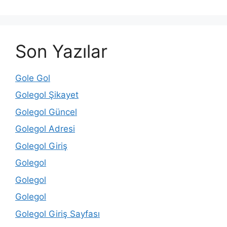
Son Yazılar
Gole Gol
Golegol Şikayet
Golegol Güncel
Golegol Adresi
Golegol Giriş
Golegol
Golegol
Golegol
Golegol Giriş Sayfası