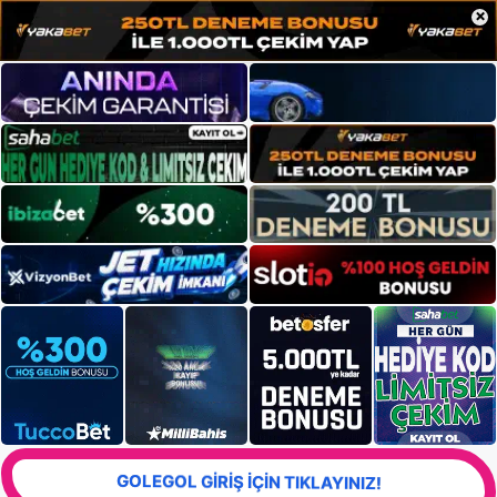
×
GOLEGOL GİRİŞ İÇİN TIKLAYINIZ!