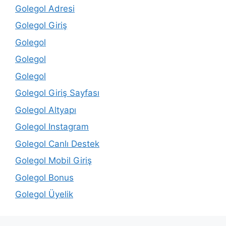
Golegol Adresi
Golegol Giriş
Golegol
Golegol
Golegol
Golegol Giriş Sayfası
Golegol Altyapı
Golegol Instagram
Golegol Canlı Destek
Golegol Mobil Giriş
Golegol Bonus
Golegol Üyelik