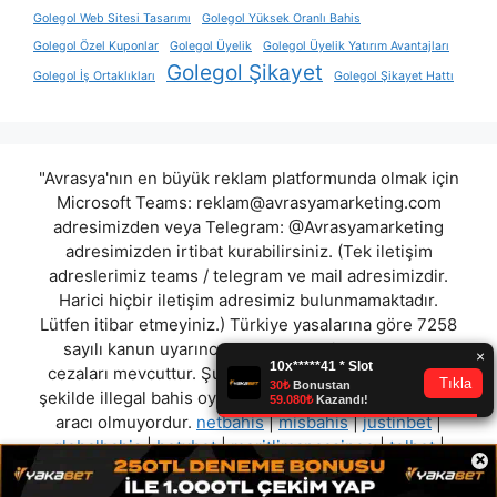
Golegol Web Sitesi Tasarımı
Golegol Yüksek Oranlı Bahis
Golegol Özel Kuponlar
Golegol Üyelik
Golegol Üyelik Yatırım Avantajları
Golegol Şikayet
Golegol İş Ortaklıkları
Golegol Şikayet Hattı
"Avrasya'nın en büyük reklam platformunda olmak için
Microsoft Teams:
reklam@avrasyamarketing.com
adresimizden veya Telegram: @Avrasyamarketing
adresimizden irtibat kurabilirsiniz. (Tek iletişim
adreslerimiz teams / telegram ve mail adresimizdir.
Harici hiçbir iletişim adresimiz bulunmamaktadır.
Lütfen itibar etmeyiniz.) Türkiye yasalarına göre 7258
sayılı kanun uyarınca yasa dışı bahis oynamanın
cezaları mevcuttur. Şu an bulunduğunuz site hiç bir
şekilde illegal bahis oyunları oynatmıyor ve oynamaya
aracı olmuyordur.
netbahis
|
misbahis
|
justinbet
|
globalbahis
|
betxbet
|
meritlimancasinoo
|
tolbet
|
×
betzore
"