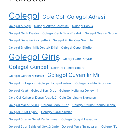
Golegol
Gole Gol
Golegol Adresi
Golegol Altyapı
Golegol Altyapı Arayüzü
Golegol Bonus
Golegol Canlı Destek
Golegol Canlı Yayın Destek
Golegol Casino Oyunu
Golegol Denetim Faaliyetleri
Golegol En Popüler Seçimler
Golegol Erişilebilirlik Destek Ekibi
Golegol Genel Bilgiler
Golegol Giriş
Golegol Giriş Sayfası
Golegol Güncel
Gole Gol Güncel Slotlar
Golegol Güvenilir Mi
Golegol Güncel Yorumlar
Golegol Instagram
Golegol Jackpot Adresi
Golegol Karlılık Programı
Golegol Kayıt
Golegol Kaç Oldu
Golegol Kullanıcı Deneyimi
Gole Gol Kullanıcı Dostu Arayüzü
Gole Gol Lisans Numarası
Golegol Masa Oyunu
Golegol Mobil Giriş
Golegol Online Casino Lisansı
Golegol Rulet Oyunu
Golegol Sanal Slotlar
Golegol Sitenin Genel Performansı
Golegol Sosyal Hesaplar
Golegol Spor Bahisleri Sektöründe
Golegol Tenis Turnuvaları
Golegol TV