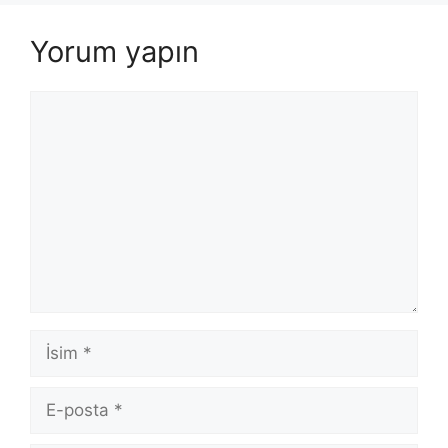
Yorum yapın
Yorum
İsim
E-
posta