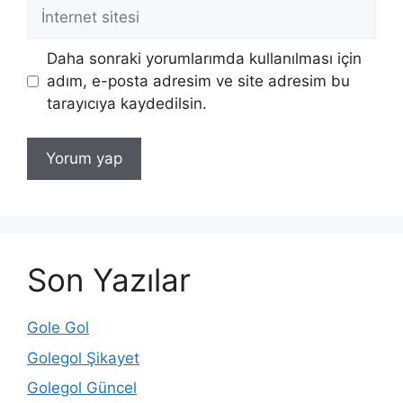
İnternet
sitesi
Daha sonraki yorumlarımda kullanılması için
adım, e-posta adresim ve site adresim bu
tarayıcıya kaydedilsin.
Son Yazılar
Gole Gol
Golegol Şikayet
Golegol Güncel