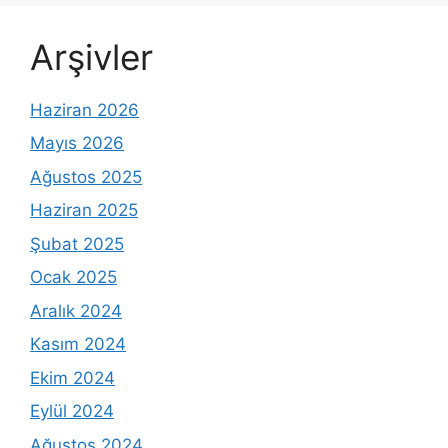
Arşivler
Haziran 2026
Mayıs 2026
Ağustos 2025
Haziran 2025
Şubat 2025
Ocak 2025
Aralık 2024
Kasım 2024
Ekim 2024
Eylül 2024
Ağustos 2024