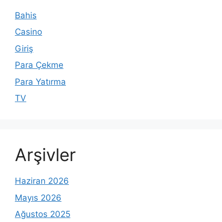
Bahis
Casino
Giriş
Para Çekme
Para Yatırma
TV
Arşivler
Haziran 2026
Mayıs 2026
Ağustos 2025