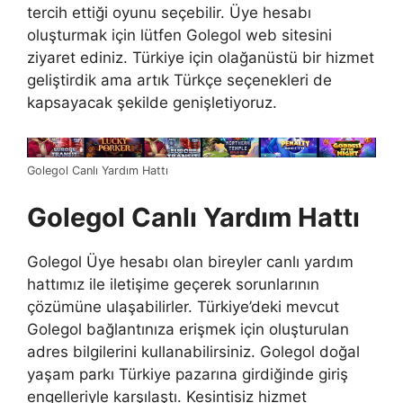
tercih ettiği oyunu seçebilir. Üye hesabı
oluşturmak için lütfen Golegol web sitesini
ziyaret ediniz. Türkiye için olağanüstü bir hizmet
geliştirdik ama artık Türkçe seçenekleri de
kapsayacak şekilde genişletiyoruz.
Golegol Canlı Yardım Hattı
Golegol Canlı Yardım Hattı
Golegol Üye hesabı olan bireyler canlı yardım
hattımız ile iletişime geçerek sorunlarının
çözümüne ulaşabilirler. Türkiye’deki mevcut
Golegol bağlantınıza erişmek için oluşturulan
adres bilgilerini kullanabilirsiniz. Golegol doğal
yaşam parkı Türkiye pazarına girdiğinde giriş
engelleriyle karşılaştı. Kesintisiz hizmet