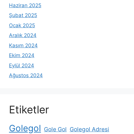
Haziran 2025
Şubat 2025
Ocak 2025
Aralık 2024
Kasım 2024
Ekim 2024
Eylül 2024
Ağustos 2024
Etiketler
Golegol
Gole Gol
Golegol Adresi