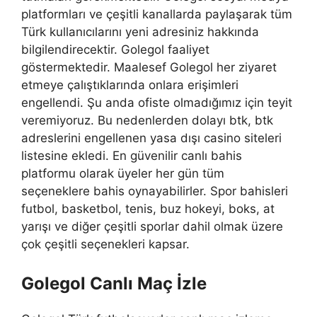
platformları ve çeşitli kanallarda paylaşarak tüm
Türk kullanıcılarını yeni adresiniz hakkında
bilgilendirecektir. Golegol faaliyet
göstermektedir. Maalesef Golegol her ziyaret
etmeye çalıştıklarında onlara erişimleri
engellendi. Şu anda ofiste olmadığımız için teyit
veremiyoruz. Bu nedenlerden dolayı btk, btk
adreslerini engellenen yasa dışı casino siteleri
listesine ekledi. En güvenilir canlı bahis
platformu olarak üyeler her gün tüm
seçeneklere bahis oynayabilirler. Spor bahisleri
futbol, ​​basketbol, ​​tenis, buz hokeyi, boks, at
yarışı ve diğer çeşitli sporlar dahil olmak üzere
çok çeşitli seçenekleri kapsar.
Golegol Canlı Maç İzle