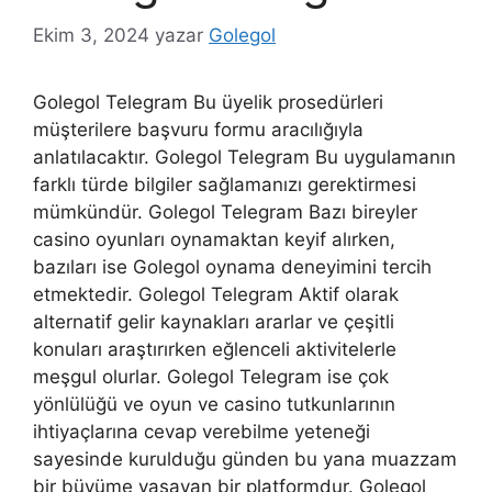
Ekim 3, 2024
yazar
Golegol
Golegol Telegram Bu üyelik prosedürleri
müşterilere başvuru formu aracılığıyla
anlatılacaktır. Golegol Telegram Bu uygulamanın
farklı türde bilgiler sağlamanızı gerektirmesi
mümkündür. Golegol Telegram Bazı bireyler
casino oyunları oynamaktan keyif alırken,
bazıları ise Golegol oynama deneyimini tercih
etmektedir. Golegol Telegram Aktif olarak
alternatif gelir kaynakları ararlar ve çeşitli
konuları araştırırken eğlenceli aktivitelerle
meşgul olurlar. Golegol Telegram ise çok
yönlülüğü ve oyun ve casino tutkunlarının
ihtiyaçlarına cevap verebilme yeteneği
sayesinde kurulduğu günden bu yana muazzam
bir büyüme yaşayan bir platformdur. Golegol