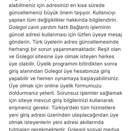
alabilmeniz için adresinizi en kısa sürede
güncellemeniz büyük önem taşıyor. Kullanıcıyı
yapılan tüm değişiklikler hakkında bilgilendirin.
Golegol canlı yardım hattı
Bağlantı işleminin
güncel adresi kullanması için lütfen üyeye mesaj
gönderin. Türk üyelerin adres güncellemesinde
herhangi bir sorun yaşanmamaktadır. Reşit olan
ve Golegol sitesine üye olmak isteyen herkes
üye olabilir. Üyelik programını bitirdikten sonra
giriş alanından Golegol üye hesabınıza giriş
yapabilir ve hemen oynamaya başlayabilirsiniz.
Üye olmak için online üyelik formumuzu
doldurmanız yeterli. Sorunsuz işlemler sağlamak
için siteye mevcut giriş bilgilerinizi kullanarak
erişmeniz gerekir. Türkiye’deki tüm hizmetlere
yeni giriş adresi üzerinden ulaşılacağından üye
olmak isteyenlerin yeni adresi akıllarında
tutmaları gerekmektedir. Golegol sosyal medya