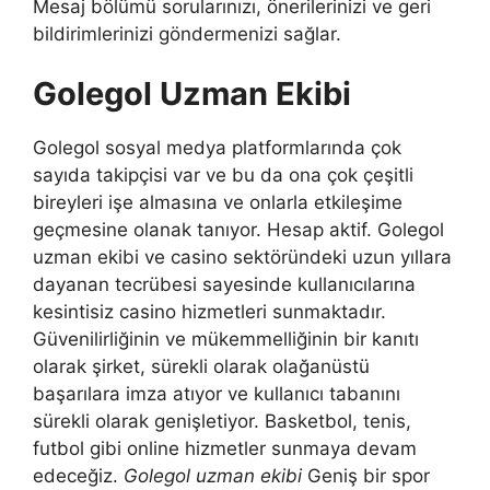
Mesaj bölümü sorularınızı, önerilerinizi ve geri
bildirimlerinizi göndermenizi sağlar.
Golegol Uzman Ekibi
Golegol sosyal medya platformlarında çok
sayıda takipçisi var ve bu da ona çok çeşitli
bireyleri işe almasına ve onlarla etkileşime
geçmesine olanak tanıyor. Hesap aktif. Golegol
uzman ekibi ve casino sektöründeki uzun yıllara
dayanan tecrübesi sayesinde kullanıcılarına
kesintisiz casino hizmetleri sunmaktadır.
Güvenilirliğinin ve mükemmelliğinin bir kanıtı
olarak şirket, sürekli olarak olağanüstü
başarılara imza atıyor ve kullanıcı tabanını
sürekli olarak genişletiyor. Basketbol, ​​tenis,
futbol gibi online hizmetler sunmaya devam
edeceğiz.
Golegol uzman ekibi
Geniş bir spor