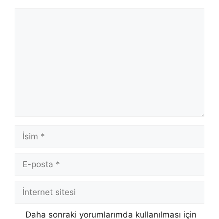
Yorum
İsim
E-
posta
İnternet
sitesi
Daha sonraki yorumlarımda kullanılması için