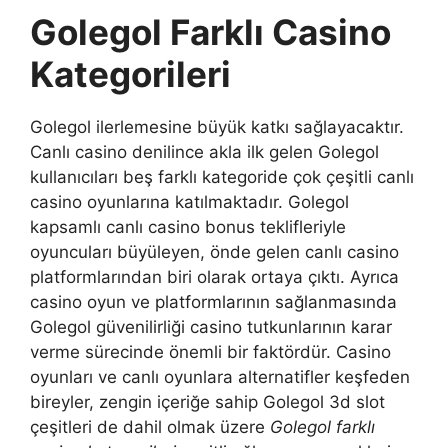
Golegol Farklı Casino
Kategorileri
Golegol ilerlemesine büyük katkı sağlayacaktır.
Canlı casino denilince akla ilk gelen Golegol
kullanıcıları beş farklı kategoride çok çeşitli canlı
casino oyunlarına katılmaktadır. Golegol
kapsamlı canlı casino bonus teklifleriyle
oyuncuları büyüleyen, önde gelen canlı casino
platformlarından biri olarak ortaya çıktı. Ayrıca
casino oyun ve platformlarının sağlanmasında
Golegol güvenilirliği casino tutkunlarının karar
verme sürecinde önemli bir faktördür. Casino
oyunları ve canlı oyunlara alternatifler keşfeden
bireyler, zengin içeriğe sahip Golegol 3d slot
çeşitleri de dahil olmak üzere
Golegol farklı