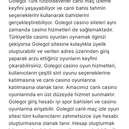
Golegol Türk futbolseverler canlı maç izleme
keyfini yaşayabiliyor ve canlı bahis tahmin
seçeneklerini kullanarak bahislerini
gerçekleştirebiliyor. Golegol casino siteleri aynı
zamanda casino hizmetleri de sağlamaktadır.
Türkiye’de casino oyunları oynamak ilginizi
çekiyorsa Golegol sitesine kolaylıkla üyelik
oluşturabilir ve verilen adres üzerinden giriş
yaparak arzu ettiğiniz oyunların keyfini
çıkarabilirsiniz. Golegol casino oyun hizmetleri,
kullanıcıların çeşitli slot oyunu seçeneklerine
katılmasına ve canlı casino oyunlarına
katılmasına olanak tanır. Amacımız canlı casino
oyunlarında en üst düzeyde hizmet sunmaktır.
Golegol giriş hesabı iyi spor bahisleri ve casino
oyunlarına erişebilir.
Golegol canlı maç izle
oyun
sitesi tüm kullanıcıların zahmetsizce üye hesabı
oluşturmasına olanak tanır. Hesap oluşturmak