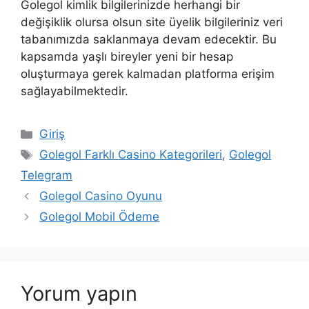
Golegol kimlik bilgilerinizde herhangi bir
değişiklik olursa olsun site üyelik bilgileriniz veri
tabanımızda saklanmaya devam edecektir. Bu
kapsamda yaşlı bireyler yeni bir hesap
oluşturmaya gerek kalmadan platforma erişim
sağlayabilmektedir.
Kategoriler
Giriş
Etiketler
Golegol Farklı Casino Kategorileri
,
Golegol
Telegram
Golegol Casino Oyunu
Golegol Mobil Ödeme
Yorum yapın