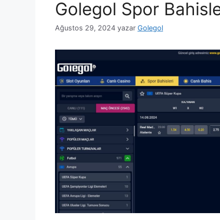
Golegol Spor Bahisle
Ağustos 29, 2024
yazar
Golegol